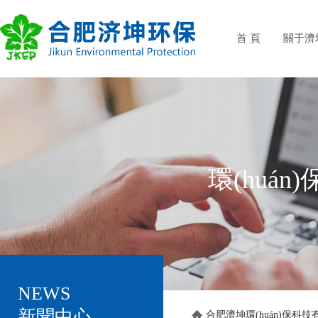
首 頁
關于濟
環(huán
NEWS
新聞中心
合肥濟坤環(huán)保科