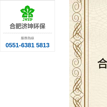
服務熱線
0551-6381 5813