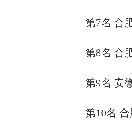
第7名 合肥
第8名 
第9名 安徽
第10名 