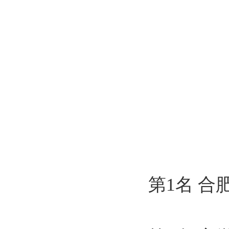
第1名 合肥