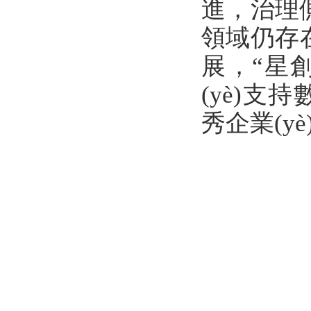
進，
領域仍存在廣
展，“星創
(yè)支持
秀企業(yè