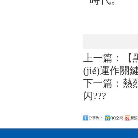
上一篇：
【
(jié)運作關
下一篇：
熱烈
闪???
分享到：
QQ空間
新浪