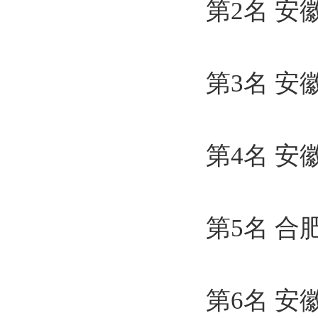
第2名 安徽
第3名 
第4名 安徽
第5名 合肥
第6名 安