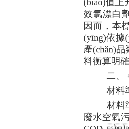
(biāo)
效氯漂白劑
因而，本標(
(yīng)依據
產(chǎn)
料衡算明
二、
材料準
材料準
廢水空氣污染
COD
