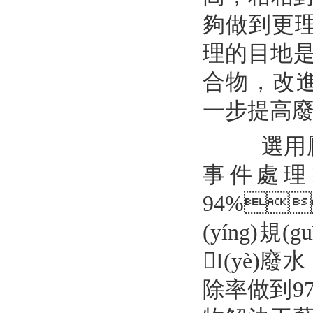
夠做到更理想
理的目地是
合物，改進
一步提高廢水
選用
事件處理
94%

(yíng)規(g
I(yè)廢
除率做到
9