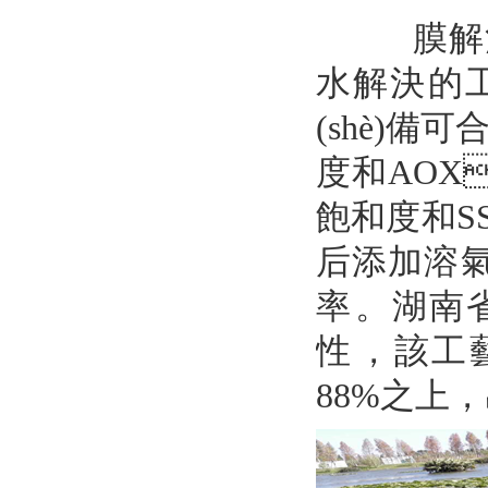
膜解決
水解決的工藝
(shè)備
度和
AOX

飽和度和
S
后添加溶氣氣
率。湖南
性，該工
88%
之上