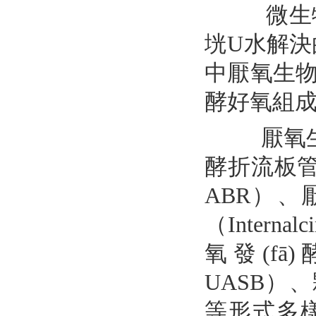
微生
垙U水解決的
中厭氧生物解
酵好氧組成技
厭氧
酵折流板管式
ABR
）、
（
Internalc
氧發(fā
UASB
）
等形式多樣