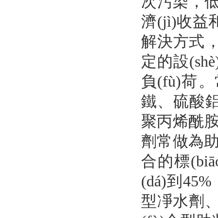
次污染，低成
濟(jì)收
解決方式
定的設(shè
負(fù)荷
鐵、硫
聚丙烯酰
劑常做為助凝
合的標(biā
(dá)到
45%
型凈水劑