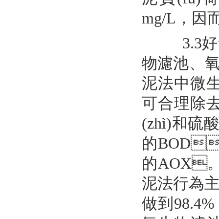
mg/L
，因而
3.3
好
物濾池、氧
泥法中微
可合理除
(zhì)和硫酸
的
BOD

的
AOX
。
泥法行為
做到
98.4%