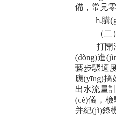
備，常見零配
h.
購(
（二）
打開污
(dòng)
藝步驟適度起
應(yīng
出水流量計(j
(cè)儀，檢
并紀(jì)錄