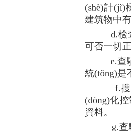
(shè)計(
建筑物中有沒
d.
檢
可否一切正常打
e.
查驗
統(tǒng)
f.
搜
(dòng)化
資料。
g.
查