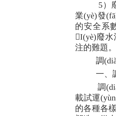
5
）廢
業(yè)發(
的安全系數(
I(yè)廢
注的難題
調(di
一
調(d
載試運(yùn
的各種各樣難