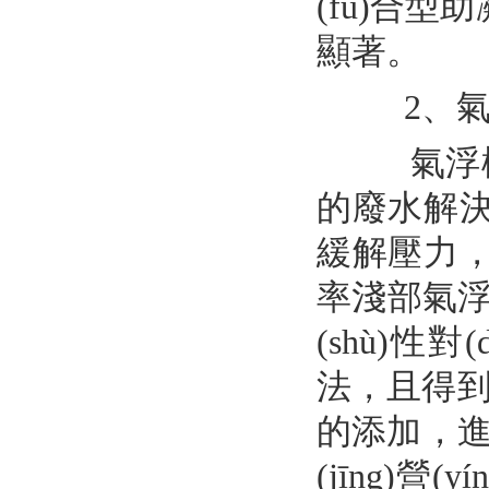
(fù)合型
顯著。
2

氣浮
的廢水解決
緩解壓力
率淺部氣浮機
(shù)性對(d
法，且得
的添加，進(j
(jīng)營