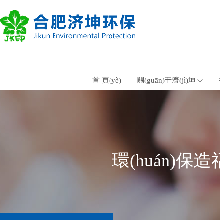
首 頁(yè)
關(guān)于濟(jì)坤
環(huán)保造