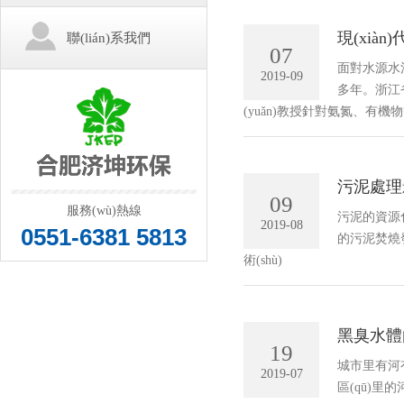
現(xiàn
聯(lián)系我們
07
面對水源水污染
2019-09
多年。浙江
(yuǎn)教授針對氨氮、有機
污泥處理影
09
服務(wù)熱線
污泥的資源化
2019-08
0551-6381 5813
的污泥焚燒發(
術(shù)
黑臭水體
19
城市里有河有
2019-07
區(qū)里的