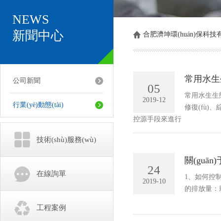
NEWS
新聞中心
合肥濟坤環(huán)保科技
常用水生生
公司新聞
05
常用水生生態(t
2019-12
行業(yè)動態(tài)
修復(fù)
控源手段來進行
技術(shù)服務(wù)
關(guā
24
在線詢單
1、如何控
2019-10
的排放量：
工程案例