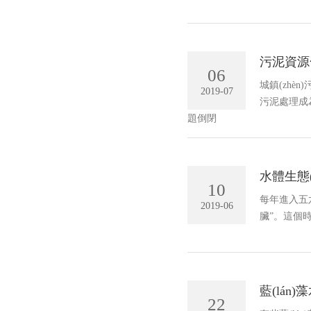
污泥資源
06
城鎮(zhè
2019-07
污泥處理成為跟
題倒閉
水體生態(tà
10
每年進入五六月
2019-06
臟”。這
藍(lán
22