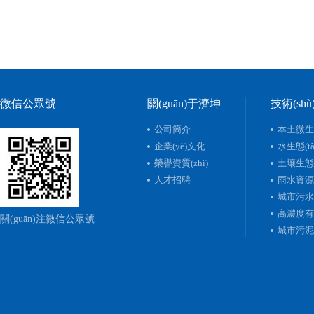
微信公眾號
關(guān)于濟坤
技術(shù
公司簡介
本土微生物
企業(yè)文化
水生態(tà
榮譽資質(zhì)
土壤生態(t
人才招聘
雨水資源化
城市污水處
高濃度有
關(guān)注微信公眾號
城市污泥