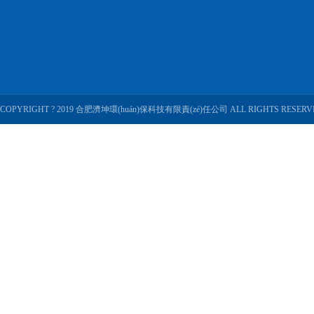
COPYRIGHT ? 2019 合肥濟坤環(huán)保科技有限責(zé)任公司 ALL RIGHTS RESERV