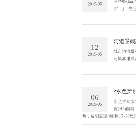
有些藍(lá
2019-05
(fēng)
河道景觀設(
12
城市河流最初
2019-05
河渠和排洪河道
?水色辨別
06
水色辨別藻類構
2019-05
質(zhì)餌
色，透明度達(dá)到15~30厘