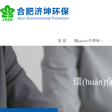
首 頁
關(guān)于濟坤
環(huán